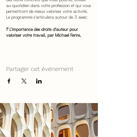
au quotidien dans votre profession et qui vous
permettront de mieux valoriser votre activité.
Le programme s'articulera autour de 3 axes:
1° L'importance des droits d'auteur pour
valoriser votre travail, par Michael Ferire,
photographe
, avec des questions très
pratiques telles que:
la négotiation de vos droits
le renouvelllement de vos droits après
Partager cet événement
expiration de la licence
la bonne façon d'établir un devis
etc.
2° Le volet propriété intellectuelle (droits
d'auteur), par Stéphanie Hermoye et Mailys
Sahagun, avocates spécialisées en droit de la
propriété intellectuelle
:
outils concrets pour rédiger vos
Conditions Generales de Vente
Les éléments clés qui doivent figurer
dans vos licences (vous repartirez avec