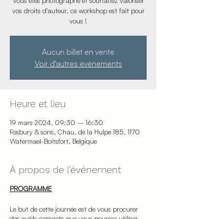
Vous êtes photographe et souhaitez valoriser
vos droits d'auteur, ce workshop est fait pour
vous !
Aucun billet en vente
Voir d'autres événements
Heure et lieu
19 mars 2024, 09:30 – 16:30
Fosbury & sons, Chau. de la Hulpe 185, 1170
Watermael-Boitsfort, Belgique
À propos de l'événement
PROGRAMME
Le but de cette journée est de vous procurer
des outils concrets que vous pourrez utiliser