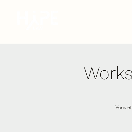
You
Works
Vous êt