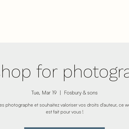
r needs
Our services
Our te
hop for photogr
Tue, Mar 19
  |  
Fosbury & sons
es photographe et souhaitez valoriser vos droits d'auteur, ce 
est fait pour vous !