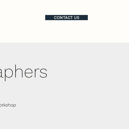
CONTACT US
am
aphers
workshop