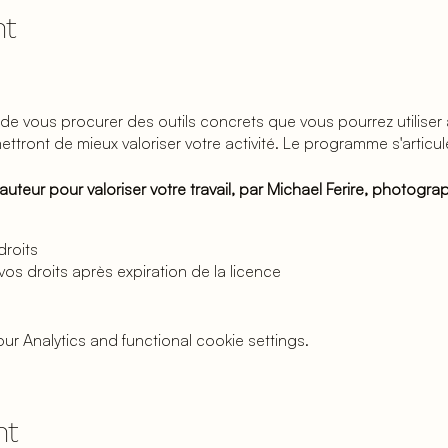
nt
 de vous procurer des outils concrets que vous pourrez utiliser
ttront de mieux valoriser votre activité. Le programme s'articu
'auteur pour valoriser votre travail, par Michael Ferire, photogra
droits
vos droits après expiration de la licence
ir un devis
 Analytics and functional cookie settings.
ectuelle (droits d'auteur), par Stéphanie Hermoye et Mailys Saha
lectuelle
:
rédiger vos Conditions Generales de Vente
nt
 doivent figurer dans vos licences (vous repartirez avec un mod