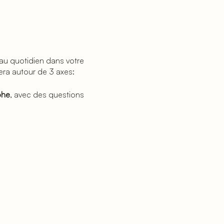
 au quotidien dans votre
lera autour de 3 axes:
phe
, avec des questions
gun, avocates spécialisées
èle à personnaliser pour