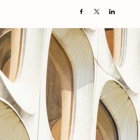
chaque client)
Quelques questions liée
3°
Les aspects fiscaux de l’i
une société de management
PRIX
Le prix de la journée est d
inscription.
Le lunch et les boissons so
Nous vous invitons à vous r
éventuellement de couvrir vo