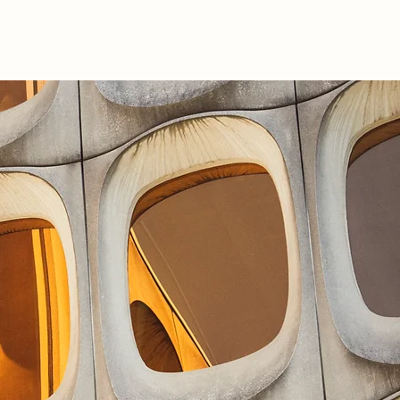
iste
et l'‘utilité du recours à
essée lors de votre
lloise permettant