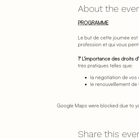
About the eve
PROGRAMME
Le but de cette journée est
profession et qui vous perme
1° L'importance des droits d
très pratiques telles que:
la négotiation de vos 
le renouvelllement de 
la bonne façon d'établ
etc.
Google Maps were blocked due to your
2° Le volet propriété intell
en droit de la propriété intel
outils concrets pour 
Share this eve
Les éléments clés qui