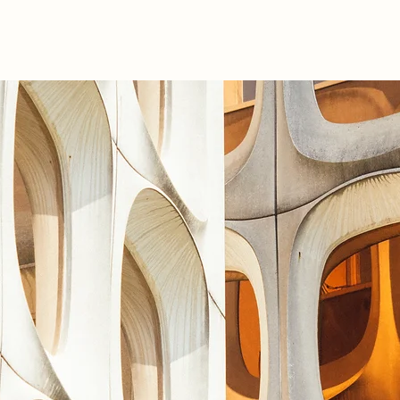
s à l’intelligence artificielle
nnovation et des droits d’auteurs par Xavier Gillot, avocat fiscal
 dans ce contexte.
e 475 EUR HTVA. Une facture vous invitant à payer vous sera adr
nt comprises dans le prix.
enseigner quant aux possibilités de subsides de la région bruxe
s frais de participation.