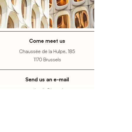
© Jeroen Verrecht
Come meet us
Chaussée de la Hulpe, 185
1170 Brussels
Send us an e-mail
stephanie@hype.law
mailys@hype.law
Call us